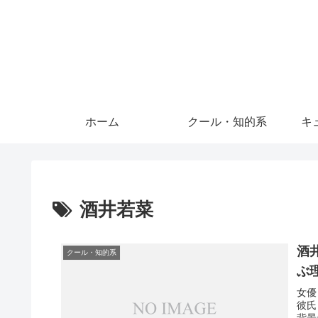
ホーム
クール・知的系
キ
酒井若菜
酒
クール・知的系
ぶ
女優
彼氏
背景