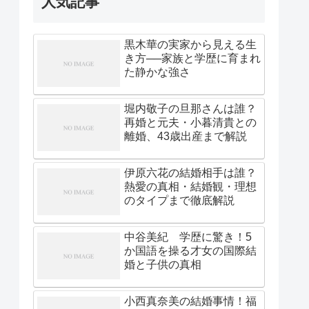
人気記事
黒木華の実家から見える生
き方──家族と学歴に育まれ
た静かな強さ
堀内敬子の旦那さんは誰？
再婚と元夫・小暮清貴との
離婚、43歳出産まで解説
伊原六花の結婚相手は誰？
熱愛の真相・結婚観・理想
のタイプまで徹底解説
中谷美紀 学歴に驚き！5
か国語を操る才女の国際結
婚と子供の真相
小西真奈美の結婚事情！福