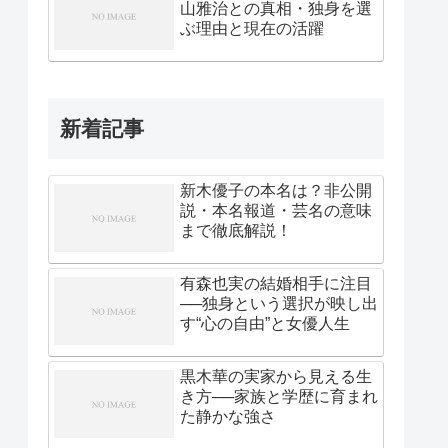
山雅治との真相・独身を選
ぶ理由と現在の活躍
新着記事
新木優子の本名は？非公開
説・本名報道・芸名の意味
まで徹底解説！
有森也実の結婚相手に注目
──独身という選択が映し出
す“心の自由”と女優人生
黒木華の実家から見える生
き方──家族と学歴に育まれ
た静かな強さ