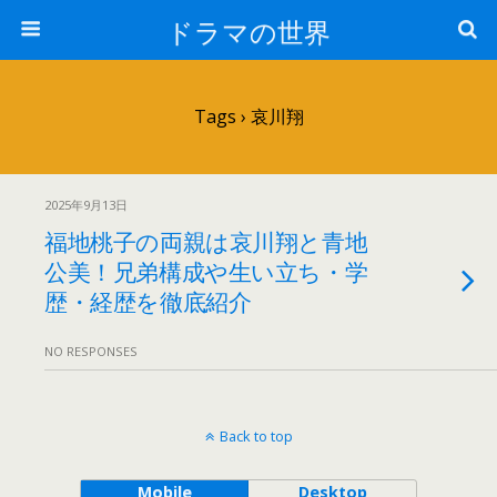
ドラマの世界
Tags › 哀川翔
2025年9月13日
福地桃子の両親は哀川翔と青地
公美！兄弟構成や生い立ち・学
歴・経歴を徹底紹介
NO RESPONSES
Back to top
Mobile
Desktop