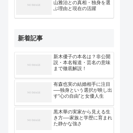
山雅治との真相・独身を選
ぶ理由と現在の活躍
新着記事
新木優子の本名は？非公開
説・本名報道・芸名の意味
まで徹底解説！
有森也実の結婚相手に注目
──独身という選択が映し出
す“心の自由”と女優人生
黒木華の実家から見える生
き方──家族と学歴に育まれ
た静かな強さ