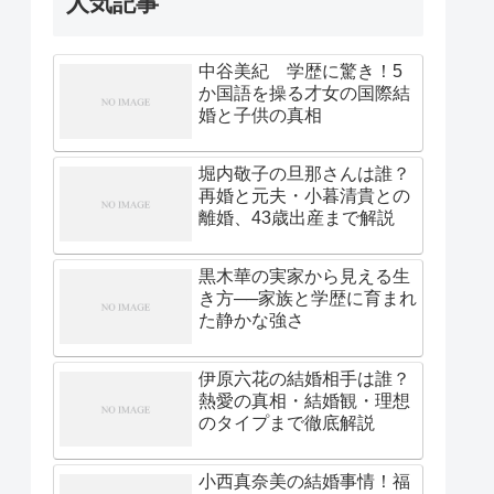
人気記事
中谷美紀 学歴に驚き！5
か国語を操る才女の国際結
婚と子供の真相
堀内敬子の旦那さんは誰？
再婚と元夫・小暮清貴との
離婚、43歳出産まで解説
黒木華の実家から見える生
き方──家族と学歴に育まれ
た静かな強さ
伊原六花の結婚相手は誰？
熱愛の真相・結婚観・理想
のタイプまで徹底解説
小西真奈美の結婚事情！福