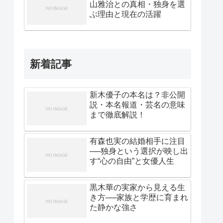
山雅治との真相・独身を選
ぶ理由と現在の活躍
新着記事
新木優子の本名は？非公開
説・本名報道・芸名の意味
まで徹底解説！
有森也実の結婚相手に注目
──独身という選択が映し出
す“心の自由”と女優人生
黒木華の実家から見える生
き方──家族と学歴に育まれ
た静かな強さ