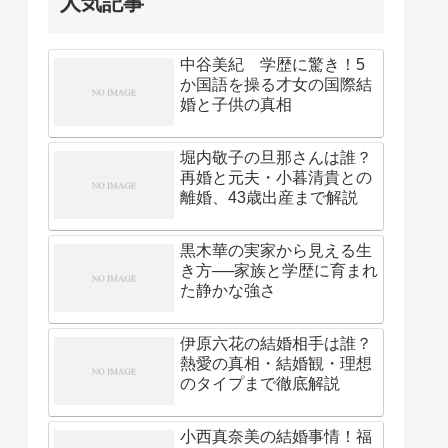
人気記事
中谷美紀 学歴に驚き！5
か国語を操る才女の国際結
婚と子供の真相
堀内敬子の旦那さんは誰？
再婚と元夫・小暮清貴との
離婚、43歳出産まで解説
黒木華の実家から見える生
き方──家族と学歴に育まれ
た静かな強さ
伊原六花の結婚相手は誰？
熱愛の真相・結婚観・理想
のタイプまで徹底解説
小西真奈美の結婚事情！福