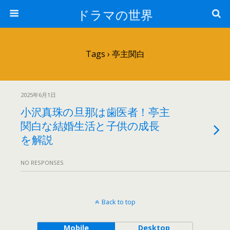
ドラマの世界
Tags › 亭主関白
2025年6月1日
小沢真珠の旦那は歯医者！亭主
関白な結婚生活と子供の成長
を解説
NO RESPONSES
Back to top
Mobile
Desktop