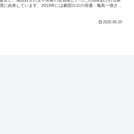
境に由来しています。2019年には劇団ロロの俳優・亀島一徳さん
婚し、地元神社で和式の式を挙げたことも話題に。本名、芸名、
、夫との関係を詳しくご紹介。
2025.06.20