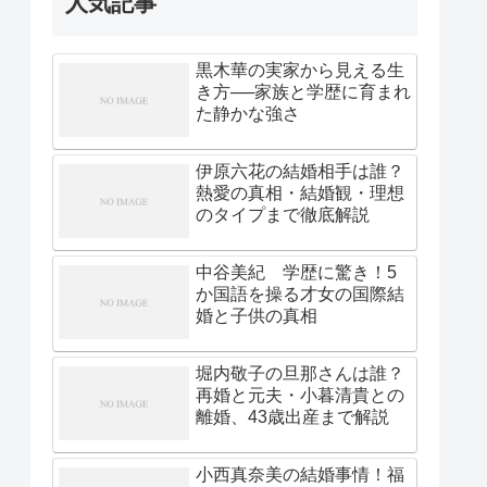
人気記事
黒木華の実家から見える生
き方──家族と学歴に育まれ
た静かな強さ
伊原六花の結婚相手は誰？
熱愛の真相・結婚観・理想
のタイプまで徹底解説
中谷美紀 学歴に驚き！5
か国語を操る才女の国際結
婚と子供の真相
堀内敬子の旦那さんは誰？
再婚と元夫・小暮清貴との
離婚、43歳出産まで解説
小西真奈美の結婚事情！福