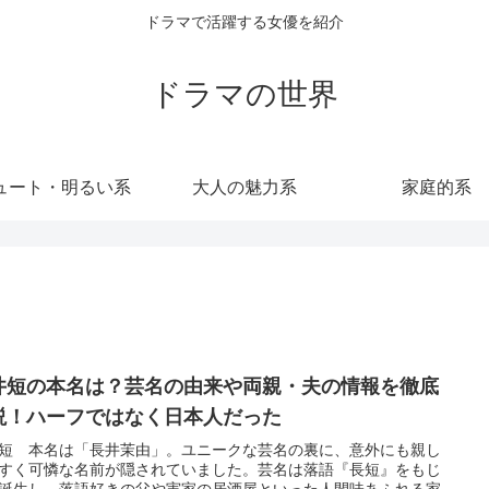
ドラマで活躍する女優を紹介
ドラマの世界
ュート・明るい系
大人の魅力系
家庭的系
井短の本名は？芸名の由来や両親・夫の情報を徹底
説！ハーフではなく日本人だった
短 本名は「長井茉由」。ユニークな芸名の裏に、意外にも親し
すく可憐な名前が隠されていました。芸名は落語『長短』をもじ
誕生し、落語好きの父や実家の居酒屋といった人間味あふれる家