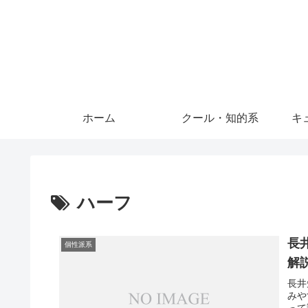
ホーム
クール・知的系
キ
ハーフ
長
個性派系
解
長井
みや
って