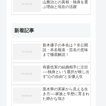
山雅治との真相・独身を選
ぶ理由と現在の活躍
新着記事
新木優子の本名は？非公開
説・本名報道・芸名の意味
まで徹底解説！
有森也実の結婚相手に注目
──独身という選択が映し出
す“心の自由”と女優人生
黒木華の実家から見える生
き方──家族と学歴に育まれ
た静かな強さ